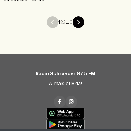
1
2
3
...
6
Rádio Schroeder 87,5 FM
A mais ouvida!